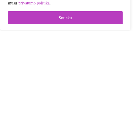
mūsų
privatumo politika
.
Sutinku


PIRKTI