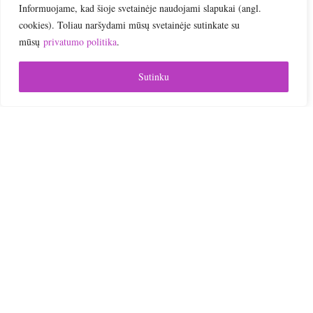
Informuojame, kad šioje svetainėje naudojami slapukai (angl.
Online | Nuotoliniai mokymai
cookies). Toliau naršydami mūsų svetainėje sutinkate su
mūsų
privatumo politika
.
Sutinku

