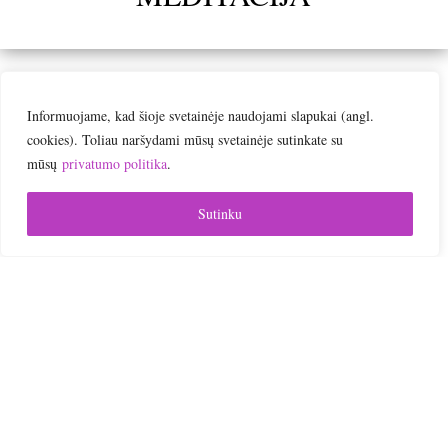
Informuojame, kad šioje svetainėje naudojami slapukai (angl.

cookies). Toliau naršydami mūsų svetainėje sutinkate su
mūsų
privatumo politika
.
Online | Nuotoliniai mokymai
Sutinku

Jums patogiu laiku