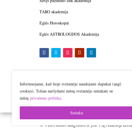
Savęs pažinimo link akademija
TARO akademija
Eglės Horoskopai
Eglės ASTROLOGIJOS Akademija
Informuojame, kad šioje svetainėje naudojami slapukai (angl.
cookies). Toliau naršydami mūsų svetainėje sutinkate su
mūsų
privatumo politika
.
Sutinku
© Visos teisės saugomos ir yra VšĮ Aukštoji ez