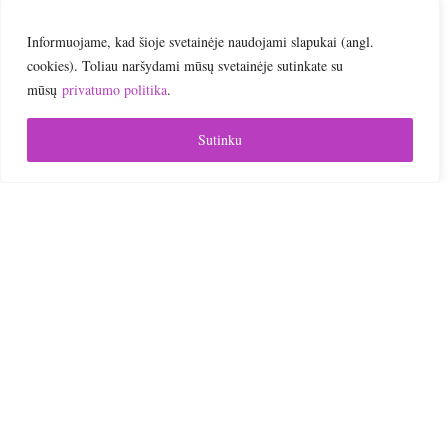

Informuojame, kad šioje svetainėje naudojami slapukai (angl.
cookies). Toliau naršydami mūsų svetainėje sutinkate su
Online | Nuotoliniai mokymai
mūsų
privatumo politika
.
Sutinku

