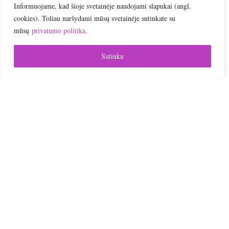
Informuojame, kad šioje svetainėje naudojami slapukai (angl.
Online | Nuotoliniai mokymai
cookies). Toliau naršydami mūsų svetainėje sutinkate su
mūsų
privatumo politika
.
Sutinku

