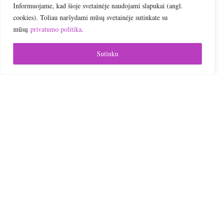
Informuojame, kad šioje svetainėje naudojami slapukai (angl.
Online | Nuotoliniai mokymai
cookies). Toliau naršydami mūsų svetainėje sutinkate su
mūsų
privatumo politika
.
Sutinku

