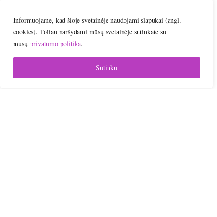

Informuojame, kad šioje svetainėje naudojami slapukai (angl.
cookies). Toliau naršydami mūsų svetainėje sutinkate su
Online | Nuotoliniai mokymai
mūsų
privatumo politika
.
Sutinku

