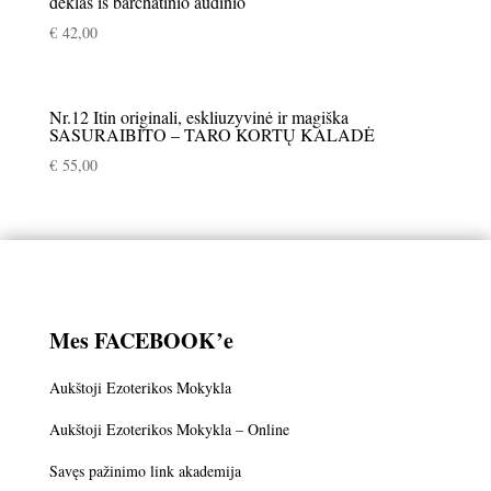
dėklas iš barchatinio audinio
€
42,00
Nr.12 Itin originali, eskliuzyvinė ir magiška
SASURAIBITO – TARO KORTŲ KALADĖ
€
55,00
Mes FACEBOOK’e
Aukštoji Ezoterikos Mokykla
Aukštoji Ezoterikos Mokykla – Online
Savęs pažinimo link akademija